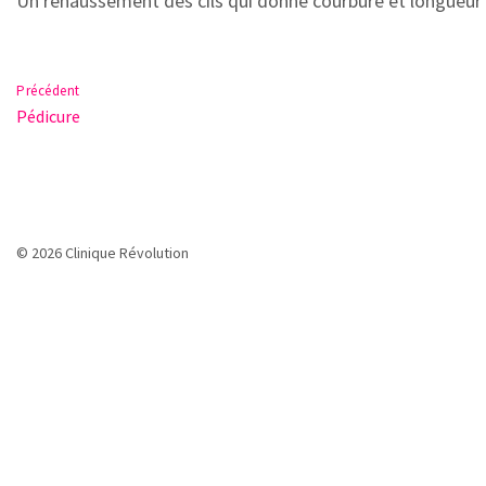
Un rehaussement des cils qui donne courbure et longueur a
Précédent
Pédicure
© 2026 Clinique Révolution