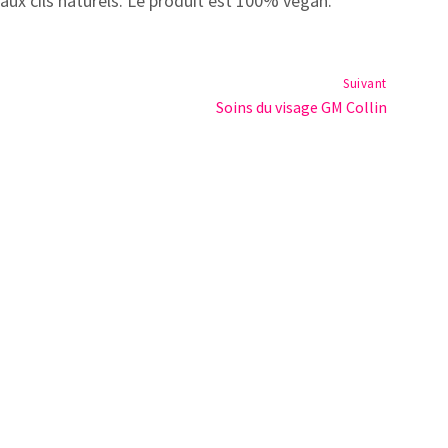
ux cils naturels. Le produit est 100% vegan.
Suivant
Soins du visage GM Collin