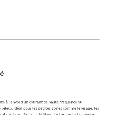
té
ste à l’envoi d’un courant de haute fréquence ou
 pileux. Idéal pour les petites zones comme le visage, les
ents au laser Diode LightSheer. Le tarif est à la minute.