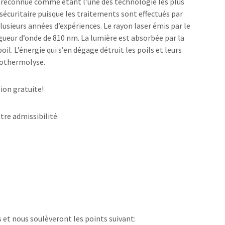
t reconnue comme étant l’une des technologie les plus
sécuritaire puisque les traitements sont effectués par
usieurs années d’expériences. Le rayon laser émis par le
ueur d’onde de 810 nm. La lumière est absorbée par la
il. L’énergie qui s’en dégage détruit les poils et leurs
otothermolyse.
ion gratuite!
re admissibilité.
et nous soulèveront les points suivant: