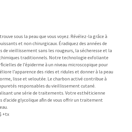
trouve sous la peau que vous voyez. Révélez-la grâce à
puissants et non chirurgicaux. Éradiquez des années de
 de vieillissement sans les rougeurs, la sécheresse et la
chimiques traditionnels. Notre technologie exfoliante
erﬁcielles de l’épiderme à un niveau microscopique pour
éliore l’apparence des rides et ridules et donner à la peau
rme, lisse et veloutée. Le charbon activé contribue à
impuretés responsables du vieillissement cutané.
lisant une série de traitements. Votre esthéticienne
 d’acide glycolique aﬁn de vous offrir un traitement
eau.
$ +tx