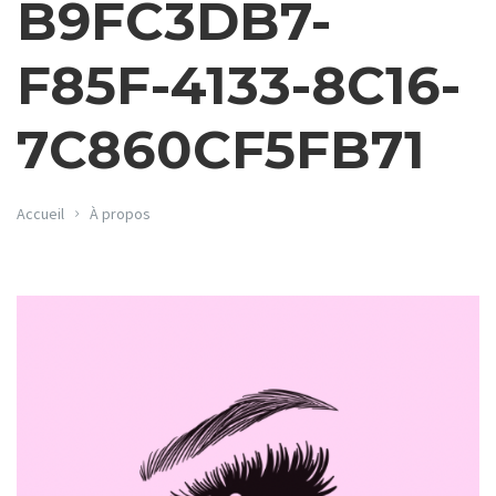
B9FC3DB7-
F85F-4133-8C16-
7C860CF5FB71
Accueil
À propos